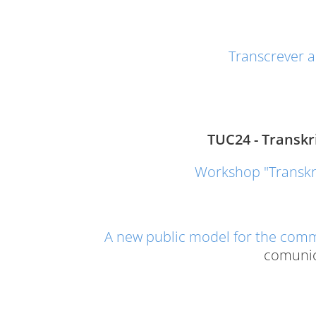
Transcrever 
TUC24 - Transkr
Workshop "Transkri
A new public model for the com
comunic