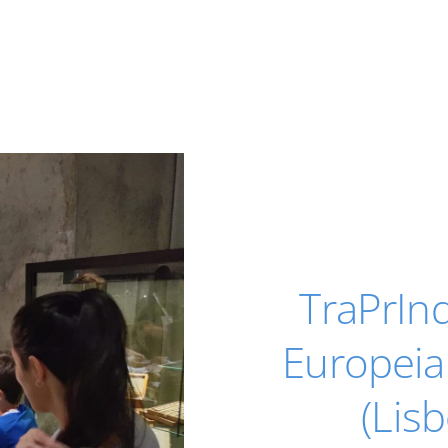
TraPrIn
Europeia
(Lis