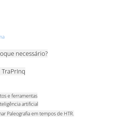
ma
hoque necessário?
 TraPrInq
tos e ferramentas
eligência artificial
inar Paleografia em tempos de HTR.